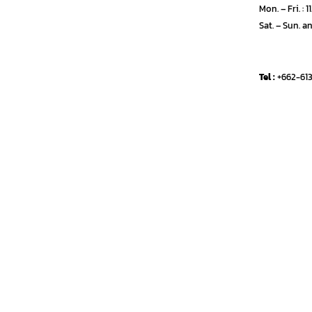
Mon. – Fri. : 1
Sat.
– Sun. a
Tel :
+662-61